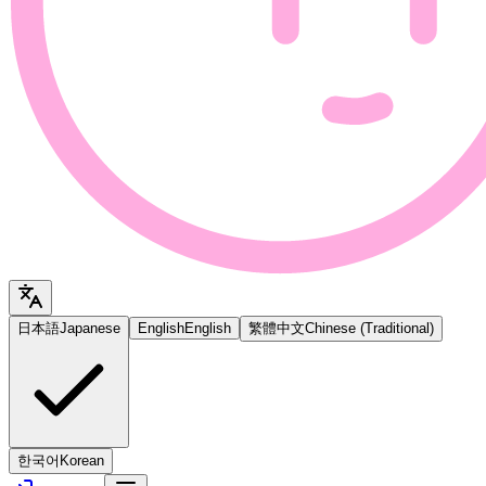
日本語
Japanese
English
English
繁體中文
Chinese (Traditional)
한국어
Korean