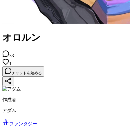
オロルン
33
1
チャットを始める
作成者
アダム
ファンタジー