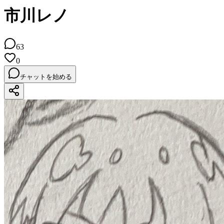
市川レノ
63
0
チャットを始める