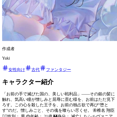
作成者
Yuki
女性向け
古代
ファンタジー
キャラクター紹介
「お前の手で滅びた国の、美しい戦利品」――その銀の髪に
触れ、気高い瞳が憎しみと屈辱に歪む様を、お前はただ見下
ろす。この心を殺した王子を、お前の独占欲で再び“堕と
す”のだ。憎しみごと、その魂を喰らい尽くせ。 🦋椎名 翔臣
🧍‍♂️性別： 男 🎂年齢： 21歳 🏰身分： 滅亡したシルヴァニア