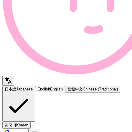
日本語
Japanese
English
English
繁體中文
Chinese (Traditional)
한국어
Korean