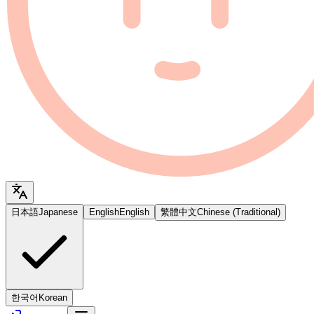
日本語
Japanese
English
English
繁體中文
Chinese (Traditional)
한국어
Korean