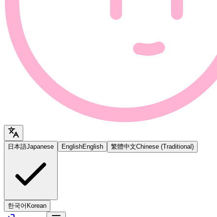
日本語
Japanese
English
English
繁體中文
Chinese (Traditional)
한국어
Korean