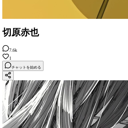
切原赤也
7.6k
1
チャットを始める