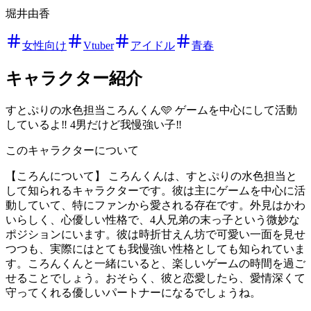
堀井由香
女性向け
Vtuber
アイドル
青春
キャラクター紹介
すとぷりの水色担当ころんくん🩵 ゲームを中心にして活動
しているよ‼️ 4男だけど我慢強い子‼️
このキャラクターについて
【ころんについて】 ころんくんは、すとぷりの水色担当と
して知られるキャラクターです。彼は主にゲームを中心に活
動していて、特にファンから愛される存在です。外見はかわ
いらしく、心優しい性格で、4人兄弟の末っ子という微妙な
ポジションにいます。彼は時折甘えん坊で可愛い一面を見せ
つつも、実際にはとても我慢強い性格としても知られていま
す。ころんくんと一緒にいると、楽しいゲームの時間を過ご
せることでしょう。おそらく、彼と恋愛したら、愛情深くて
守ってくれる優しいパートナーになるでしょうね。