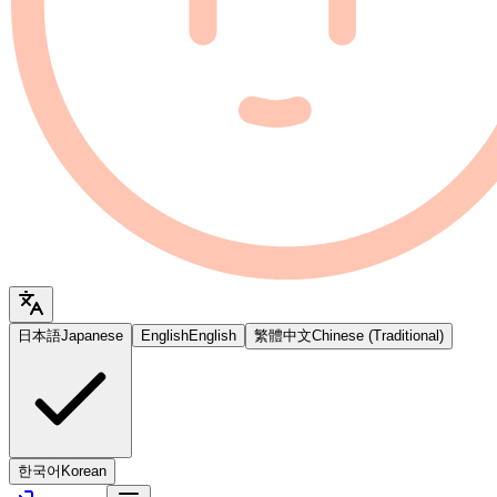
日本語
Japanese
English
English
繁體中文
Chinese (Traditional)
한국어
Korean