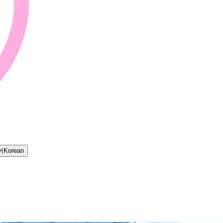
어
Korean