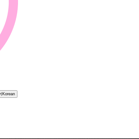
어
Korean