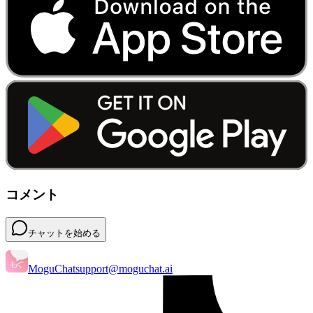
コメント
チャットを始める
MoguChat
support@moguchat.ai