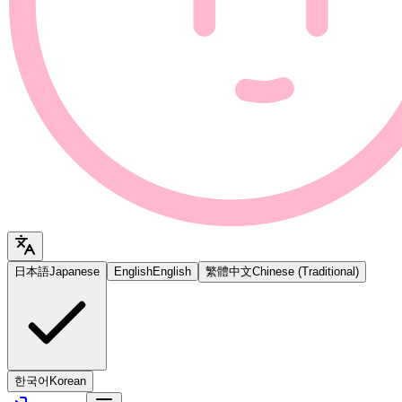
日本語
Japanese
English
English
繁體中文
Chinese (Traditional)
한국어
Korean