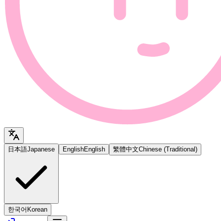
日本語
Japanese
English
English
繁體中文
Chinese (Traditional)
한국어
Korean