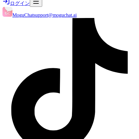
ログイン
MoguChat
support@moguchat.ai